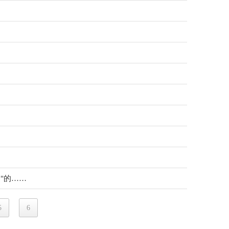
"的……
5
6